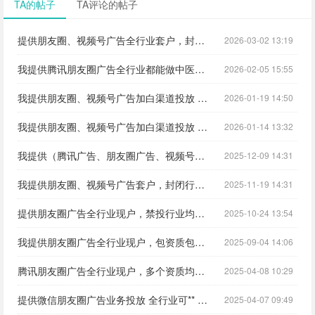
TA的帖子
TA评论的帖子
提供朋友圈、视频号广告全行业套户，封闭行业、疑难单、问题单、无资质单，全国全行业可接，极速审核，源头端口
2026-03-02 13:19
我提供腾讯朋友圈广告全行业都能做中医、医美、大健康、医疗器械、国学、交友、APP下载、 翡翠珠宝等全行业**，稳定渠道，当天上线!
2026-02-05 15:55
我提供朋友圈、视频号广告加白渠道投放 大健康、中医养生、**、口腔、医美等禁投行业可接 无需资质 免保证金
2026-01-19 14:50
我提供朋友圈、视频号广告加白渠道投放 黄金回收 个债逾期 盲盒 婚恋 大健康 翡翠等禁投行业可接 无需资质 免保证金
2026-01-14 13:32
我提供（腾讯广告、朋友圈广告、视频号广告、公众号广告）全行业**稳定现户，无需资质，免保证金
2025-12-09 14:31
我提供朋友圈、视频号广告套户，封闭行业、疑难单、问题单、无资质单，全国全行业可接，极速审核，源头端口
2025-11-19 14:31
提供朋友圈广告全行业现户，禁投行业均可**，资质全包、免保证金、精准低价好量
2025-10-24 13:54
我提供朋友圈广告全行业现户，包资质包过审核，禁投行业均可投放，个债、法律咨询、逾期、图书出版等不限行业不限地区，全国开户
2025-09-04 14:06
腾讯朋友圈广告全行业现户，多个资质均已加白，免保证金、无资质可操作
2025-04-08 10:29
提供微信朋友圈广告业务投放 全行业可** 免保证金 政策美丽
2025-04-07 09:49