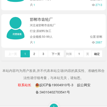
1
2713
邯郸市齿轮厂
河北省邯郸市齿轮厂
行业:原材料/加工
企业规模:50-99人
位置:邯郸
1
2887
确定
上一页
1
2
3
下一页
到第
页
本站内容均为用户发表,并不代表本站立场!内容的真实性、准确性和合
法性请仔细考量，与本站无关，请知悉。
联系站长
皖ICP备19004910号-3
皖公网安
备:34010402703541号