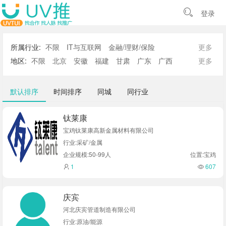
登录
所属行业:
不限
IT与互联网
金融/理财/保险
更多
建筑/房地产
教育培训
消费品
文化传媒
贸易物流
地区:
不限
北京
安徽
福建
甘肃
广东
广西
更多
休闲娱乐
企业服务
医疗卫生
制造工业
贵州
海南
河北
河南
黑龙江
湖北
湖南
吉林
江苏
江西
辽宁
内蒙古
宁夏
青海
山东
山西
默认排序
时间排序
同城
同行业
陕西
上海
四川
天津
西藏
新疆
云南
浙江
重庆
香港
澳门
台湾
钛莱康
宝鸡钛莱康高新金属材料有限公司
行业:采矿/金属
企业规模:50-99人
位置:宝鸡
1
607
庆宾
河北庆宾管道制造有限公司
行业:原油/能源