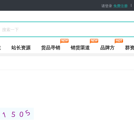
请登录
免费注册
道
站长资源
货品寻销
销货渠道
品牌方
群