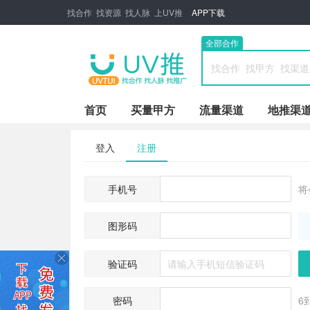
找合作 找资源 找人脉 上UV推
APP下载
全部合作
首页
买量甲方
流量渠道
地推渠
登入
注册
手机号
将
图形码
验证码
密码
6