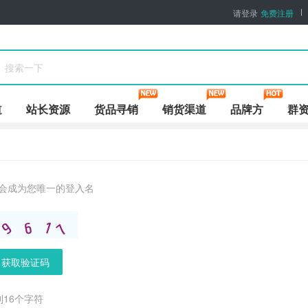
请登录
免费注册
道
站长资源
货品寻销
销货渠道
品牌方
群
会成为您唯一的登入名
获取验证码
到16个字符