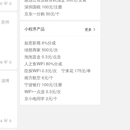
40
0
深圳国税 100元/注册
京东一分购 50元/个
苏州
小程序产品
更多
如意影视 6%分成
绿慈商家 500元/次
泡泡盲盒 0.3元/点击
69
0
人之鱼WiFi 80%分成
臣探WiFi 0.3元/次
宁来花 175元/单
南方航空 6元/个
淄博
宁波银行 100元/注册
WiFi一点连 0.3元/次
京小电同学 2元/个
44
0