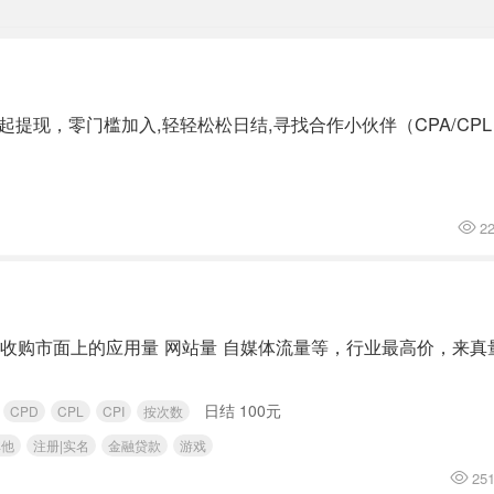
提现，零门槛加入,轻轻松松日结,寻找合作小伙伴（CPA/CPL
2
金收购市面上的应用量 网站量 自媒体流量等，行业最高价，来真
日结 100元
CPD
CPL
CPI
按次数
其他
注册|实名
金融贷款
游戏
25