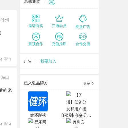
温馨通道
徐州
邀请有奖
开通会员
投放广告
）
置顶合作
充值推币
合作交流
24
1
广告
我要加入
海口
已入驻品牌方
更多
量的来
健环影视
【闪活】任务分发和用户接单平台
14
4