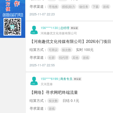
寻求渠道：
寻地推
授权|助力
做任务
下载
游戏
2025-11-07 22:23
156****1130
|
总经理
河南趣优文化传媒有限公司
【河南趣优文化传媒有限公司】2026冷门项
结算方式：
实时 100元
可商议
按次数
寻求渠道：
社群
找代理
其他
游戏
2025-11-07 22:55
150****6199
|
商务专员
天河昆泰
【网络】寻求网吧终端流量
结算方式：
日结 0.1元
按次数
寻求渠道：
游戏