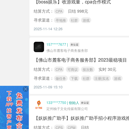
【boss娱乐】收游戏量，cpa合作模式
结算方式：
日结 998元
CPA
寻求渠道：
寻地推
社群
游戏
2025-11-14 12:26
157****7677
|
佛山市麓客电子商务服务部
【佛山市麓客电子商务服务部】2023最稳项
结算方式：
实时 30元
CPA
可商议
按次数
寻求渠道：
做任务
下载
社群
注册|实名
游戏
2025-11-09 15:10
133****7750
|
创始人
定州柚子文化传媒有限公司
【妖妖推广助手】妖妖推广助手招小程序游戏推广员
结算方式：
日结
CPS
CPM