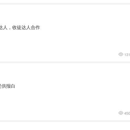
达人，收徒达人合作
13
提供报白
45