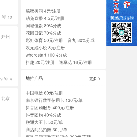
秘密树洞 4元/注册
6
10
萌兔直播 4.5元/注册
同城佳媛 80%分成
花园日记 70%分成
郑州
彩虹体育 50元/注册
音九 80%分成
次元姬小说 3元/注册
wherestart 100%分成
抖趣 20元/注册
逸享花 16元/注册
地推产品
19
4
更多
中国电信 80元/注册
北京
南京银行数字信用卡 130元/单
抖音团购服务 400元/注册
抖音团购 40%分成
联通大王卡 50元/单
商店商品拍照 30元/单
惠迅云智慧教育机顶盒 300元/安装