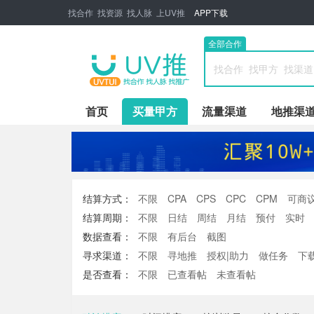
找合作 找资源 找人脉 上UV推
APP下载
全部合作
首页
买量甲方
流量渠道
地推渠
结算方式：
不限
CPA
CPS
CPC
CPM
可商
结算周期：
不限
日结
周结
月结
预付
实时
数据查看：
不限
有后台
截图
寻求渠道：
不限
寻地推
授权|助力
做任务
下
游戏
是否查看：
不限
已查看帖
未查看帖