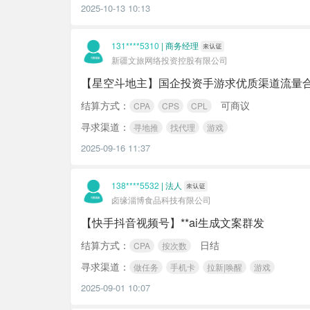
2025-10-13 10:13
131****5310
|
商务经理
新疆文旅网络投资控股有限公司
【星空斗地主】国企投资手游求优质渠道流量
结算方式：
可商议
CPA
CPS
CPL
寻求渠道：
寻地推
找代理
游戏
2025-09-16 11:37
138****5532
|
法人
卤缘淄博食品科技有限公司
【快手抖音视频号】**ai生成文案群发
结算方式：
日结
CPA
按次数
寻求渠道：
做任务
手机卡
拉新|唤醒
游戏
2025-09-01 10:07