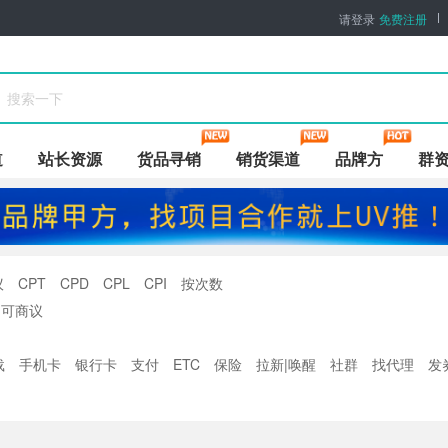
请登录
免费注册
道
站长资源
货品寻销
销货渠道
品牌方
群
议
CPT
CPD
CPL
CPI
按次数
可商议
载
手机卡
银行卡
支付
ETC
保险
拉新|唤醒
社群
找代理
发