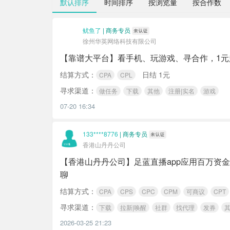
默认排序
时间排序
按浏览量
按合作数
鱿鱼了
|
商务专员
徐州华英网络科技有限公司
【靠谱大平台】看手机、玩游戏、寻合作，1元起
结算方式：
日结 1元
CPA
CPL
寻求渠道：
做任务
下载
其他
注册|实名
游戏
07-20 16:34
133****8776
|
商务专员
香港山丹丹公司
【香港山丹丹公司】足蓝直播app应用百万资
聊
结算方式：
CPA
CPS
CPC
CPM
可商议
CPT
寻求渠道：
下载
拉新|唤醒
社群
找代理
发券
2026-03-25 21:23