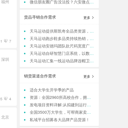
福州
微信朋友圈广告没法投？六安微点全行业可跑，任何行业，当天出图，包过审！
货品寻销合作需求
更多
天马运动提供斯凯奇全品类资源，寻求团购老板咨询合作
天马运动跑步鞋多品类持续热销，现货库存保障旺季补货
31
7
天马运动安德玛团队款尺码宽度广，满足团队统一着装采购需求
天马运动自研智慧门店系统，以数据驱动动销管理，帮实体商家轻量化运营
深圳
天马运动汇集一线运动品牌连帽卫衣，现货保障支持快速补货，寻求b端商家合作
销货渠道合作需求
更多
适合大学生开学季的产品
资源：全国2960所高校合作，拥有4000w大学生用户资源，8万+发底薪的校内学生团长，需求符合大学生日常消费的产品，可保RIO
35
4
发电项目资料详解:从拟建到运行的全方位俯瞰
全国3500万大学生，可帮商家卖货，保销售额，同时做品宣和私域搭建！
北京
私域平台招募各大品牌产品货源！