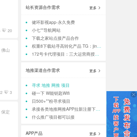
站长资源合作需求
更多
健环影视app-永久免费
小七**导航网站
5
20
下载之家站点接产品合作
权重8下载站寻高转化产品 TG：jinqiang83
佛山
172号卡代理项目：三大运营商授权，正规渠道高**
地推渠道合作需求
更多
寻求 地推 网推 项目
22
3
碰一下 W能钥匙Wifi
日500+**粉寻求项目
承接各类地推网推APP拉新注册下载 等等业务
保定
什么推广项目都可以接
APP产品
更多