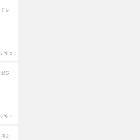
开封
48
3
武汉
99
7
保定