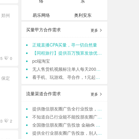
易乐网络
奥利安东
郑州
买量甲方合作需求
更多
正规直播CPA买量，寻一切自然量
【同程旅行】提供百万预算发放优惠券，寻cps流量渠道
15
0
pc端淘宝
无人售货机视频标注单人每天200+适合各种人群 结算:日结
看手机、玩游戏、寻合作，1元起提现，零门槛加入,轻轻松松日结,寻找合作小伙伴（CPA/CPL）
保定
流量渠道合作需求
更多
提供微信朋友圈广告全行业投放，一站式运营，当头出图，包过审！
不知道自己行业能不能投朋友圈广告？来这里，六安微点全行业可投！包资质！
03
2
全国微信朋友圈广告投放 金融dk 上门spa k12教育 相亲 医院医美 国学等禁投行业包资质 过审 无需保证金
提供全行业朋友圈广告投放，别人不接的我们接！高效出图、专业运营！