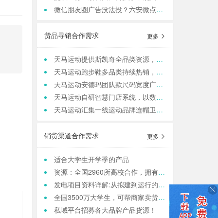
微信朋友圈广告没法投？六安微点全行业可跑，任何行业，当天出图，包过审！
货品寻销合作需求
更多
天马运动提供斯凯奇全品类资源，寻求团购老板咨询合作
天马运动跑步鞋多品类持续热销，现货库存保障旺季补货
天马运动安德玛团队款尺码宽度广，满足团队统一着装采购需求
天马运动自研智慧门店系统，以数据驱动动销管理，帮实体商家轻量化运营
天马运动汇集一线运动品牌连帽卫衣，现货保障支持快速补货，寻求b端商家合作
销货渠道合作需求
更多
适合大学生开学季的产品
资源：全国2960所高校合作，拥有4000w大学生用户资源，8万+发底薪的校内学生团长，需求符合大学生日常消费的产品，可保RIO
发电项目资料详解:从拟建到运行的全方位俯瞰
全国3500万大学生，可帮商家卖货，保销售额，同时做品宣和私域搭建！
私域平台招募各大品牌产品货源！