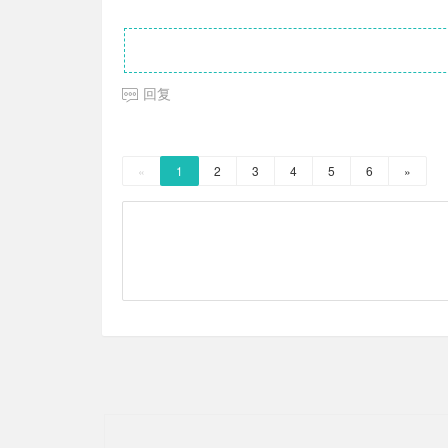
回复
«
1
2
3
4
5
6
»