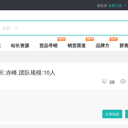
请登录
免费注册
道
站长资源
货品寻销
销货渠道
品牌方
群
:赤峰,团队规模:10人
28
分享链接