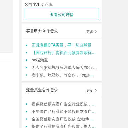
公司地址：
赤峰
查看公司详情
买量甲方合作需求
更多
正规直播CPA买量，寻一切自然量
【同程旅行】提供百万预算发放优惠券，寻cps流量渠道
pc端淘宝
无人售货机视频标注单人每天200+适合各种人群 结算:日结
看手机、玩游戏、寻合作，1元起提现，零门槛加入,轻轻松松日结,寻找合作小伙伴（CPA/CPL）
流量渠道合作需求
更多
提供微信朋友圈广告全行业投放，一站式运营，当头出图，包过审！
不知道自己行业能不能投朋友圈广告？来这里，六安微点全行业可投！包资质！
全国微信朋友圈广告投放 金融dk 上门spa k12教育 相亲 医院医美 国学等禁投行业包资质 过审 无需保证金
提供全行业朋友圈广告投放，别人不接的我们接！高效出图、专业运营！