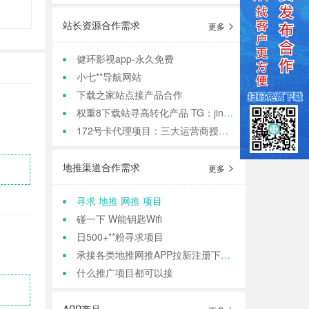
站长资源合作需求
更多
健环影视app-永久免费
小七**导航网站
下载之家站点接产品合作
权重8下载站寻高转化产品 TG：jinqiang83
172号卡代理项目：三大运营商授权，正规渠道高**
地推渠道合作需求
更多
寻求 地推 网推 项目
碰一下 W能钥匙Wifi
日500+**粉寻求项目
承接各类地推网推APP拉新注册下载 等等业务
什么推广项目都可以接