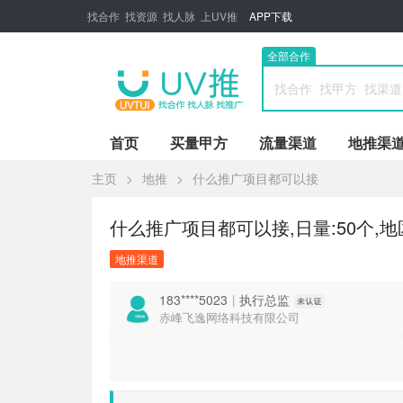
找合作 找资源 找人脉 上UV推
APP下载
全部合作
首页
买量甲方
流量渠道
地推渠
主页
>
地推
>
什么推广项目都可以接
什么推广项目都可以接,日量:50个,地区
地推渠道
183****5023
|
执行总监
赤峰飞逸网络科技有限公司