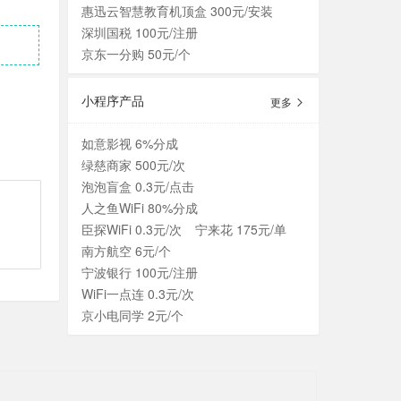
惠迅云智慧教育机顶盒 300元/安装
深圳国税 100元/注册
京东一分购 50元/个
小程序产品
更多
如意影视 6%分成
绿慈商家 500元/次
泡泡盲盒 0.3元/点击
人之鱼WiFi 80%分成
臣探WiFi 0.3元/次
宁来花 175元/单
南方航空 6元/个
宁波银行 100元/注册
WiFi一点连 0.3元/次
京小电同学 2元/个