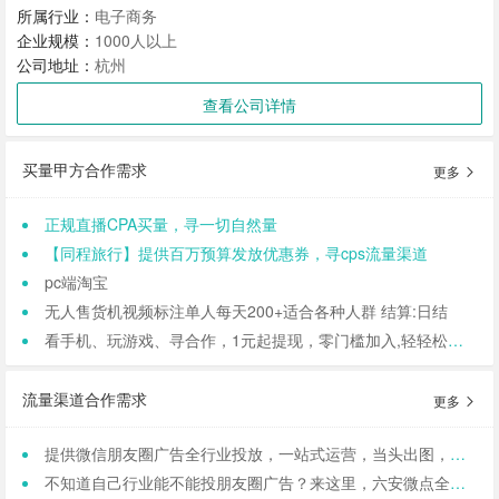
所属行业：
电子商务
企业规模：
1000人以上
公司地址：
杭州
查看公司详情
买量甲方合作需求
更多
正规直播CPA买量，寻一切自然量
【同程旅行】提供百万预算发放优惠券，寻cps流量渠道
pc端淘宝
无人售货机视频标注单人每天200+适合各种人群 结算:日结
看手机、玩游戏、寻合作，1元起提现，零门槛加入,轻轻松松日结,寻找合作小伙伴（CPA/CPL）
流量渠道合作需求
更多
提供微信朋友圈广告全行业投放，一站式运营，当头出图，包过审！
不知道自己行业能不能投朋友圈广告？来这里，六安微点全行业可投！包资质！