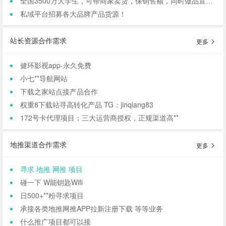
全国3500万大学生，可帮商家卖货，保销售额，同时做品宣和私域搭建！
私域平台招募各大品牌产品货源！
站长资源合作需求
更多
健环影视app-永久免费
小七**导航网站
下载之家站点接产品合作
权重8下载站寻高转化产品 TG：jinqiang83
172号卡代理项目：三大运营商授权，正规渠道高**
地推渠道合作需求
更多
寻求 地推 网推 项目
碰一下 W能钥匙Wifi
日500+**粉寻求项目
承接各类地推网推APP拉新注册下载 等等业务
什么推广项目都可以接