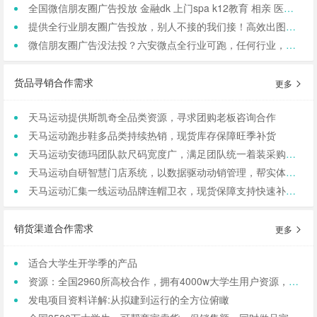
全国微信朋友圈广告投放 金融dk 上门spa k12教育 相亲 医院医美 国学等禁投行业包资质 过审 无需保证金
提供全行业朋友圈广告投放，别人不接的我们接！高效出图、专业运营！
微信朋友圈广告没法投？六安微点全行业可跑，任何行业，当天出图，包过审！
货品寻销合作需求
更多
天马运动提供斯凯奇全品类资源，寻求团购老板咨询合作
天马运动跑步鞋多品类持续热销，现货库存保障旺季补货
天马运动安德玛团队款尺码宽度广，满足团队统一着装采购需求
天马运动自研智慧门店系统，以数据驱动动销管理，帮实体商家轻量化运营
天马运动汇集一线运动品牌连帽卫衣，现货保障支持快速补货，寻求b端商家合作
销货渠道合作需求
更多
适合大学生开学季的产品
资源：全国2960所高校合作，拥有4000w大学生用户资源，8万+发底薪的校内学生团长，需求符合大学生日常消费的产品，可保RIO
发电项目资料详解:从拟建到运行的全方位俯瞰