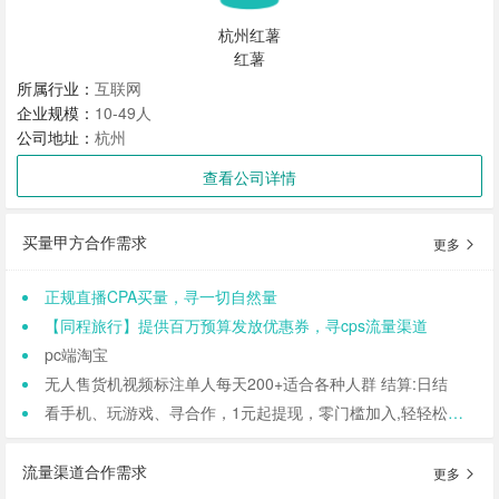
杭州红薯
红薯
所属行业：
互联网
企业规模：
10-49人
公司地址：
杭州
查看公司详情
买量甲方合作需求
更多
正规直播CPA买量，寻一切自然量
【同程旅行】提供百万预算发放优惠券，寻cps流量渠道
pc端淘宝
无人售货机视频标注单人每天200+适合各种人群 结算:日结
看手机、玩游戏、寻合作，1元起提现，零门槛加入,轻轻松松日结,寻找合作小伙伴（CPA/CPL）
流量渠道合作需求
更多