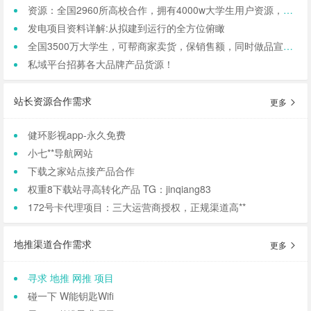
资源：全国2960所高校合作，拥有4000w大学生用户资源，8万+发底薪的校内学生团长，需求符合大学生日常消费的产品，可保RIO
发电项目资料详解:从拟建到运行的全方位俯瞰
全国3500万大学生，可帮商家卖货，保销售额，同时做品宣和私域搭建！
私域平台招募各大品牌产品货源！
站长资源合作需求
更多
健环影视app-永久免费
小七**导航网站
下载之家站点接产品合作
权重8下载站寻高转化产品 TG：jinqiang83
172号卡代理项目：三大运营商授权，正规渠道高**
地推渠道合作需求
更多
寻求 地推 网推 项目
碰一下 W能钥匙Wifi