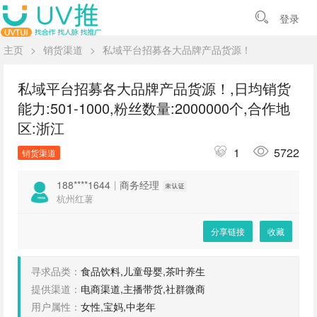
登录
主页
>
销货渠道
>
私域平台招募各大品牌产品货源！
私域平台招募各大品牌产品货源！,日均销货
能力:501-1000,粉丝数量:2000000个,合作地
区:浙江
1
5722
销货渠道
188****1644
|
商务经理
杭州红薯
分享链接
收藏
寻求品类：
食品饮料,儿童母婴,茶叶养生
提供渠道：
电商渠道,主播带货,社群微商
用户属性：
女性,宝妈,中老年