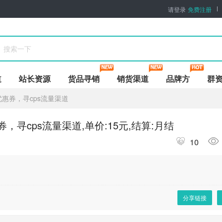
请登录
免费注册
道
站长资源
货品寻销
销货渠道
品牌方
群
惠券，寻cps流量渠道
寻cps流量渠道,单价:15元,结算:月结
10
分享链接