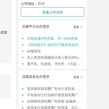
公司地址：
苏州
查看公司详情
买量甲方合作需求
更多
业优质
正规直播CPA买量，寻一切自然量
【同程旅行】提供百万预算发放优惠券，寻cps流量渠道
pc端淘宝
无人售货机视频标注单人每天200+适合各种人群 结算:日结
看手机、玩游戏、寻合作，1元起提现，零门槛加入,轻轻松松日结,寻找合作小伙伴（CPA/CPL）
流量渠道合作需求
更多
提供微信朋友圈广告全行业投放，一站式运营，当头出图，包过审！
不知道自己行业能不能投朋友圈广告？来这里，六安微点全行业可投！包资质！
全国微信朋友圈广告投放 金融dk 上门spa k12教育 相亲 医院医美 国学等禁投行业包资质 过审 无需保证金
提供全行业朋友圈广告投放，别人不接的我们接！高效出图、专业运营！