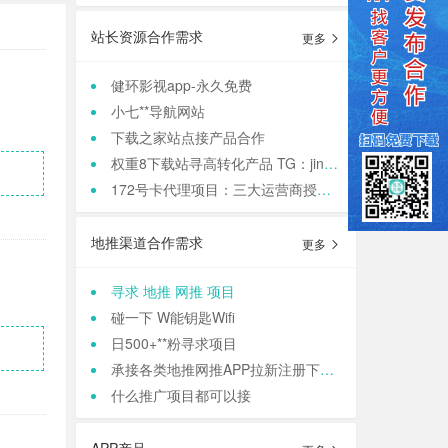
站长资源合作需求
更多
健环影视app-永久免费
小七**导航网站
下载之家站点接产品合作
权重8下载站寻高转化产品 TG：jinqiang83
172号卡代理项目：三大运营商授权，正规渠道高**
地推渠道合作需求
更多
寻求 地推 网推 项目
碰一下 W能钥匙Wifi
日500+**粉寻求项目
承接各类地推网推APP拉新注册下载 等等业务
什么推广项目都可以接