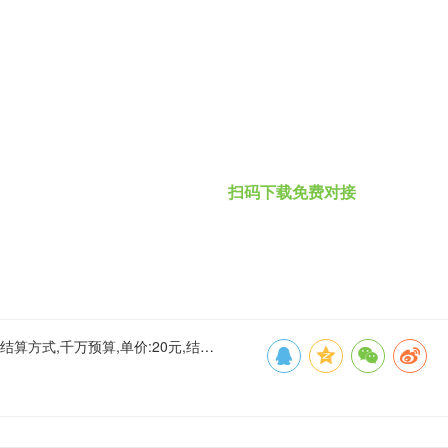
扫码下载免费对接
式,千万预算,单价:20元,结算:可商议