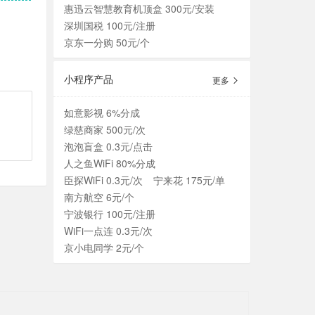
惠迅云智慧教育机顶盒 300元/安装
深圳国税 100元/注册
京东一分购 50元/个
小程序产品
更多
如意影视 6%分成
绿慈商家 500元/次
泡泡盲盒 0.3元/点击
人之鱼WiFi 80%分成
臣探WiFi 0.3元/次
宁来花 175元/单
南方航空 6元/个
宁波银行 100元/注册
WiFi一点连 0.3元/次
京小电同学 2元/个