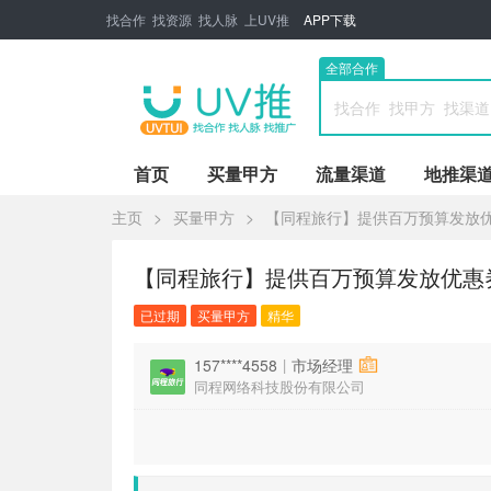
找合作 找资源 找人脉 上UV推
APP下载
全部合作
首页
买量甲方
流量渠道
地推渠
主页
>
买量甲方
>
【同程旅行】提供百万预算发放优
【同程旅行】提供百万预算发放优惠券，
已过期
买量甲方
精华
157****4558
|
市场经理
同程网络科技股份有限公司