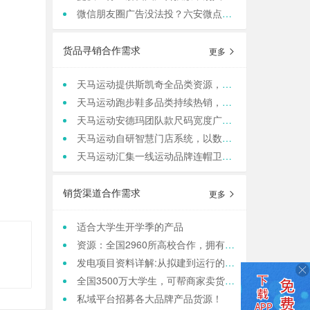
微信朋友圈广告没法投？六安微点全行业可跑，任何行业，当天出图，包过审！
货品寻销合作需求
更多
天马运动提供斯凯奇全品类资源，寻求团购老板咨询合作
天马运动跑步鞋多品类持续热销，现货库存保障旺季补货
天马运动安德玛团队款尺码宽度广，满足团队统一着装采购需求
天马运动自研智慧门店系统，以数据驱动动销管理，帮实体商家轻量化运营
天马运动汇集一线运动品牌连帽卫衣，现货保障支持快速补货，寻求b端商家合作
销货渠道合作需求
更多
适合大学生开学季的产品
资源：全国2960所高校合作，拥有4000w大学生用户资源，8万+发底薪的校内学生团长，需求符合大学生日常消费的产品，可保RIO
发电项目资料详解:从拟建到运行的全方位俯瞰
全国3500万大学生，可帮商家卖货，保销售额，同时做品宣和私域搭建！
私域平台招募各大品牌产品货源！