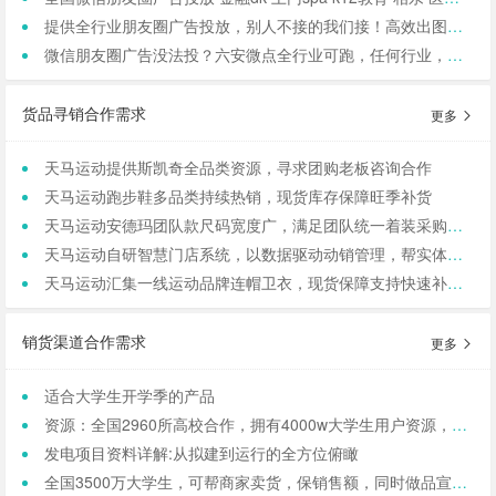
提供全行业朋友圈广告投放，别人不接的我们接！高效出图、专业运营！
微信朋友圈广告没法投？六安微点全行业可跑，任何行业，当天出图，包过审！
货品寻销合作需求
更多
天马运动提供斯凯奇全品类资源，寻求团购老板咨询合作
天马运动跑步鞋多品类持续热销，现货库存保障旺季补货
天马运动安德玛团队款尺码宽度广，满足团队统一着装采购需求
天马运动自研智慧门店系统，以数据驱动动销管理，帮实体商家轻量化运营
天马运动汇集一线运动品牌连帽卫衣，现货保障支持快速补货，寻求b端商家合作
销货渠道合作需求
更多
适合大学生开学季的产品
资源：全国2960所高校合作，拥有4000w大学生用户资源，8万+发底薪的校内学生团长，需求符合大学生日常消费的产品，可保RIO
发电项目资料详解:从拟建到运行的全方位俯瞰
全国3500万大学生，可帮商家卖货，保销售额，同时做品宣和私域搭建！