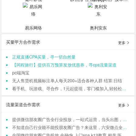
易乐网络
奥利安东
买量甲方合作需求
更多
正规直播CPA买量，寻一切自然量
【同程旅行】提供百万预算发放优惠券，寻cps流量渠道
pc端淘宝
无人售货机视频标注单人每天200+适合各种人群 结算:日结
看手机、玩游戏、寻合作，1元起提现，零门槛加入,轻轻松松日结,寻找合作小伙伴（CPA/CPL）
流量渠道合作需求
更多
提供微信朋友圈广告全行业投放，一站式运营，当头出图，包过审！
不知道自己行业能不能投朋友圈广告？来这里，六安微点全行业可投！包资质！
全国微信朋友圈广告投放 金融dk 上门spa k12教育 相亲 医院医美 国学等禁投行业包资质 过审 无需保证金