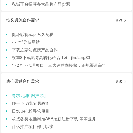
私域平台招募各大品牌产品货源！
站长资源合作需求
更多
健环影视app-永久免费
小七**导航网站
下载之家站点接产品合作
权重8下载站寻高转化产品 TG：jinqiang83
172号卡代理项目：三大运营商授权，正规渠道高**
地推渠道合作需求
更多
寻求 地推 网推 项目
碰一下 W能钥匙Wifi
日500+**粉寻求项目
承接各类地推网推APP拉新注册下载 等等业务
什么推广项目都可以接