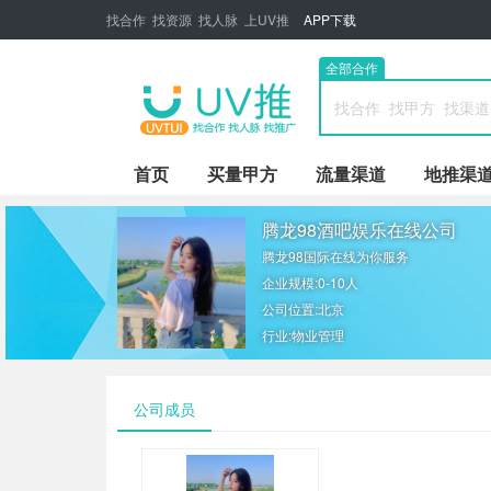
找合作 找资源 找人脉 上UV推
APP下载
全部合作
首页
买量甲方
流量渠道
地推渠
腾龙98酒吧娱乐在线公司
腾龙98国际在线为你服务
企业规模:0-10人
公司位置:北京
行业:物业管理
公司成员