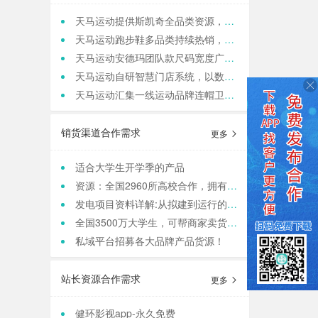
天马运动提供斯凯奇全品类资源，寻求团购老板咨询合作
天马运动跑步鞋多品类持续热销，现货库存保障旺季补货
天马运动安德玛团队款尺码宽度广，满足团队统一着装采购需求
天马运动自研智慧门店系统，以数据驱动动销管理，帮实体商家轻量化运营
天马运动汇集一线运动品牌连帽卫衣，现货保障支持快速补货，寻求b端商家合作
销货渠道合作需求
更多
适合大学生开学季的产品
资源：全国2960所高校合作，拥有4000w大学生用户资源，8万+发底薪的校内学生团长，需求符合大学生日常消费的产品，可保RIO
发电项目资料详解:从拟建到运行的全方位俯瞰
全国3500万大学生，可帮商家卖货，保销售额，同时做品宣和私域搭建！
私域平台招募各大品牌产品货源！
站长资源合作需求
更多
健环影视app-永久免费