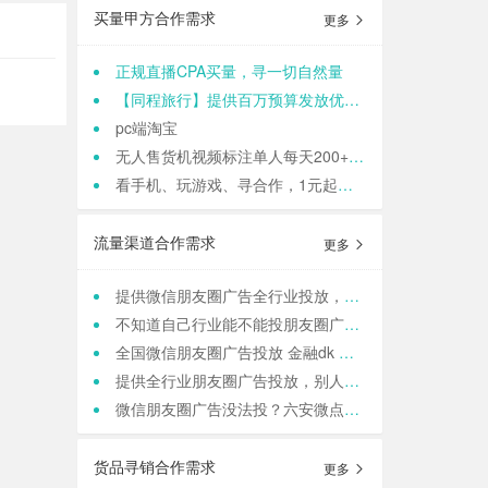
买量甲方合作需求
更多
正规直播CPA买量，寻一切自然量
【同程旅行】提供百万预算发放优惠券，寻cps流量渠道
pc端淘宝
无人售货机视频标注单人每天200+适合各种人群 结算:日结
看手机、玩游戏、寻合作，1元起提现，零门槛加入,轻轻松松日结,寻找合作小伙伴（CPA/CPL）
流量渠道合作需求
更多
提供微信朋友圈广告全行业投放，一站式运营，当头出图，包过审！
不知道自己行业能不能投朋友圈广告？来这里，六安微点全行业可投！包资质！
全国微信朋友圈广告投放 金融dk 上门spa k12教育 相亲 医院医美 国学等禁投行业包资质 过审 无需保证金
提供全行业朋友圈广告投放，别人不接的我们接！高效出图、专业运营！
微信朋友圈广告没法投？六安微点全行业可跑，任何行业，当天出图，包过审！
货品寻销合作需求
更多