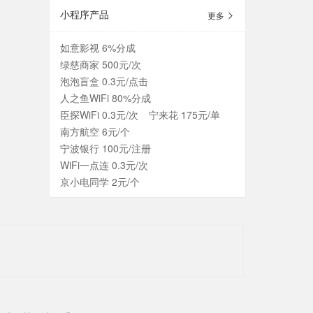
小程序产品
更多
如意影视 6%分成
绿慈商家 500元/次
泡泡盲盒 0.3元/点击
人之鱼WiFi 80%分成
臣探WiFi 0.3元/次
宁来花 175元/单
南方航空 6元/个
宁波银行 100元/注册
WiFi一点连 0.3元/次
京小电同学 2元/个