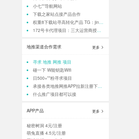
小七**导航网站
下载之家站点接产品合作
权重8下载站寻高转化产品 TG：jinqiang83
172号卡代理项目：三大运营商授权，正规渠道高**
地推渠道合作需求
更多
寻求 地推 网推 项目
碰一下 W能钥匙Wifi
日500+**粉寻求项目
承接各类地推网推APP拉新注册下载 等等业务
什么推广项目都可以接
APP产品
更多
秘密树洞 4元/注册
萌兔直播 4.5元/注册