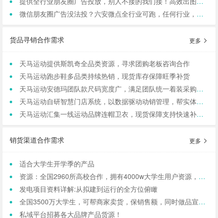
提供全行业朋友圈广告投放，别人不接的我们接！高效出图、专业运营！
微信朋友圈广告没法投？六安微点全行业可跑，任何行业，当天出图，包过审！
货品寻销合作需求
更多
天马运动提供斯凯奇全品类资源，寻求团购老板咨询合作
天马运动跑步鞋多品类持续热销，现货库存保障旺季补货
天马运动安德玛团队款尺码宽度广，满足团队统一着装采购需求
天马运动自研智慧门店系统，以数据驱动动销管理，帮实体商家轻量化运营
天马运动汇集一线运动品牌连帽卫衣，现货保障支持快速补货，寻求b端商家合作
销货渠道合作需求
更多
适合大学生开学季的产品
资源：全国2960所高校合作，拥有4000w大学生用户资源，8万+发底薪的校内学生团长，需求符合大学生日常消费的产品，可保RIO
发电项目资料详解:从拟建到运行的全方位俯瞰
全国3500万大学生，可帮商家卖货，保销售额，同时做品宣和私域搭建！
私域平台招募各大品牌产品货源！