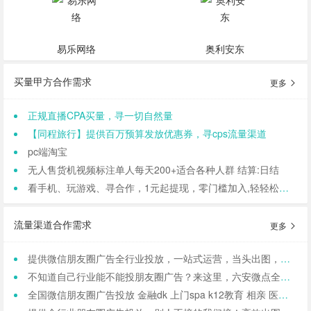
易乐网络
奥利安东
买量甲方合作需求
更多
正规直播CPA买量，寻一切自然量
【同程旅行】提供百万预算发放优惠券，寻cps流量渠道
pc端淘宝
无人售货机视频标注单人每天200+适合各种人群 结算:日结
看手机、玩游戏、寻合作，1元起提现，零门槛加入,轻轻松松日结,寻找合作小伙伴（CPA/CPL）
流量渠道合作需求
更多
提供微信朋友圈广告全行业投放，一站式运营，当头出图，包过审！
不知道自己行业能不能投朋友圈广告？来这里，六安微点全行业可投！包资质！
全国微信朋友圈广告投放 金融dk 上门spa k12教育 相亲 医院医美 国学等禁投行业包资质 过审 无需保证金