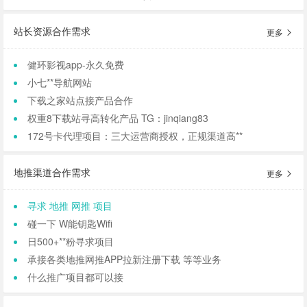
站长资源合作需求
更多
健环影视app-永久免费
小七**导航网站
下载之家站点接产品合作
权重8下载站寻高转化产品 TG：jinqiang83
172号卡代理项目：三大运营商授权，正规渠道高**
地推渠道合作需求
更多
寻求 地推 网推 项目
碰一下 W能钥匙Wifi
日500+**粉寻求项目
承接各类地推网推APP拉新注册下载 等等业务
什么推广项目都可以接