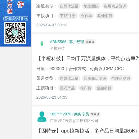
渠道类型：
自媒体流量
地推团队
应用商店资源
主接项目：
下载\注册
合作单
其他项目
2026-04-07 03:12
ABN5566
|
客户经理
半橙科技
【半橙科技】日均千万流量媒体，平均点击率7%-
日量：900000
|
合作方式 : 可商议,CPM,CPC
渠道类型：
自媒体流量
应用商店资源
代理商资源
主接项目：
游戏产品
推广类
金融项目
2026-03-23 01:33
183****2976
|
商务专员
广州因特云信息科技有限公司
【因特云】app拉新拉活，多产品日均量级5K