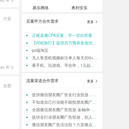
63
0
易乐网络
奥利安东
六安
买量甲方合作需求
更多
正规直播CPA买量，寻一切自然量
【同程旅行】提供百万预算发放优惠券，寻cps流量渠道
pc端淘宝
无人售货机视频标注单人每天200+适合各种人群 结算:日结
看手机、玩游戏、寻合作，1元起提现，零门槛加入,轻轻松松日结,寻找合作小伙伴（CPA/CPL）
43
0
流量渠道合作需求
更多
合肥
提供微信朋友圈广告全行业投放，一站式运营，当头出图，包过审！
不知道自己行业能不能投朋友圈广告？来这里，六安微点全行业可投！包资质！
全国微信朋友圈广告投放 金融dk 上门spa k12教育 相亲 医院医美 国学等禁投行业包资质 过审 无需保证金
提供全行业朋友圈广告投放，别人不接的我们接！高效出图、专业运营！
微信朋友圈广告没法投？六安微点全行业可跑，任何行业，当天出图，包过审！