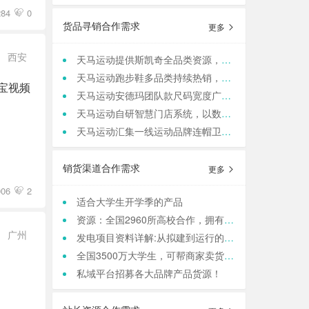
84
0
货品寻销合作需求
更多
西安
天马运动提供斯凯奇全品类资源，寻求团购老板咨询合作
天马运动跑步鞋多品类持续热销，现货库存保障旺季补货
天马运动安德玛团队款尺码宽度广，满足团队统一着装采购需求
天马运动自研智慧门店系统，以数据驱动动销管理，帮实体商家轻量化运营
天马运动汇集一线运动品牌连帽卫衣，现货保障支持快速补货，寻求b端商家合作
销货渠道合作需求
更多
006
2
适合大学生开学季的产品
资源：全国2960所高校合作，拥有4000w大学生用户资源，8万+发底薪的校内学生团长，需求符合大学生日常消费的产品，可保RIO
广州
发电项目资料详解:从拟建到运行的全方位俯瞰
全国3500万大学生，可帮商家卖货，保销售额，同时做品宣和私域搭建！
私域平台招募各大品牌产品货源！