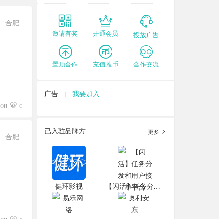
合肥
邀请有奖
开通会员
投放广告
置顶合作
充值推币
合作交流
广告
我要加入
08
0
已入驻品牌方
更多
合肥
健环影视
【闪活】任务分发和用户接单平台