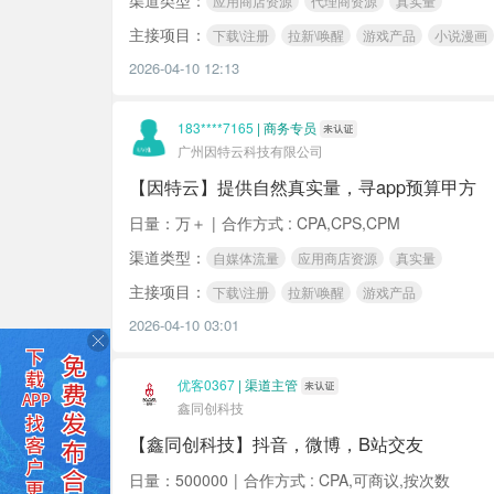
渠道类型：
应用商店资源
代理商资源
真实量
主接项目：
下载\注册
拉新\唤醒
游戏产品
小说漫画
2026-04-10 12:13
183****7165
|
商务专员
广州因特云科技有限公司
【因特云】提供自然真实量，寻app预算甲方
日量：万＋
|
合作方式 : CPA,CPS,CPM
渠道类型：
自媒体流量
应用商店资源
真实量
主接项目：
下载\注册
拉新\唤醒
游戏产品
2026-04-10 03:01
优客0367
|
渠道主管
鑫同创科技
【鑫同创科技】抖音，微博，B站交友
日量：500000
|
合作方式 : CPA,可商议,按次数