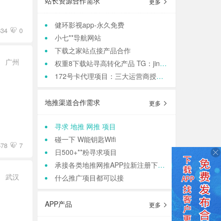
站长资源合作需求
更多
健环影视app-永久免费
34
0
小七**导航网站
下载之家站点接产品合作
广州
权重8下载站寻高转化产品 TG：jinqiang83
172号卡代理项目：三大运营商授权，正规渠道高**
地推渠道合作需求
更多
寻求 地推 网推 项目
碰一下 W能钥匙Wifi
578
7
日500+**粉寻求项目
承接各类地推网推APP拉新注册下载 等等业务
武汉
什么推广项目都可以接
APP产品
更多