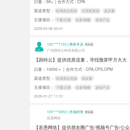
日量：5K+
|
合作方式 : CPA
渠道类型：
应用商店资源
代理商资源
真实量
主接项目：
下载\注册
拉新\唤醒
游戏产品
2026-03-08 20:41
183****7165
|
商务专员
广州因特云科技有限公司
【因特云】提供优质流量，寻找预算甲方大大
日量：10000＋
|
合作方式 : CPA,CPS,CPM
渠道类型：
应用商店资源
真实量
主接项目：
下载\注册
拉新\唤醒
游戏产品
2026-01-27 11:31
165****9850
|
市场经理
若愚网络
【若愚网络】提供朋友圈广告‬/视频号广告/公