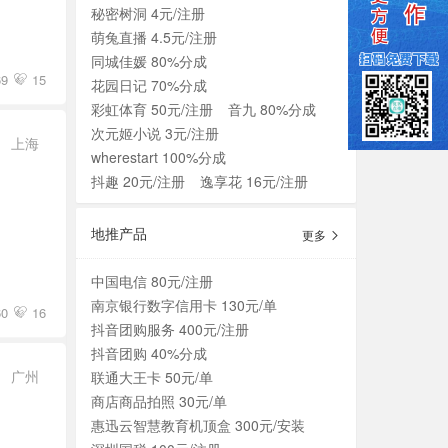
秘密树洞 4元/注册
萌兔直播 4.5元/注册
同城佳媛 80%分成
69
15
花园日记 70%分成
彩虹体育 50元/注册
音九 80%分成
次元姬小说 3元/注册
上海
wherestart 100%分成
抖趣 20元/注册
逸享花 16元/注册
地推产品
更多
中国电信 80元/注册
南京银行数字信用卡 130元/单
60
16
抖音团购服务 400元/注册
抖音团购 40%分成
广州
联通大王卡 50元/单
商店商品拍照 30元/单
惠迅云智慧教育机顶盒 300元/安装