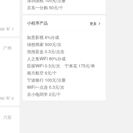
深圳国税 100元/注册
京东一分购 50元/个
小程序产品
更多
005
1
如意影视 6%分成
绿慈商家 500元/次
广州
泡泡盲盒 0.3元/点击
人之鱼WiFi 80%分成
臣探WiFi 0.3元/次
宁来花 175元/单
南方航空 6元/个
宁波银行 100元/注册
WiFi一点连 0.3元/次
京小电同学 2元/个
050
0
六安