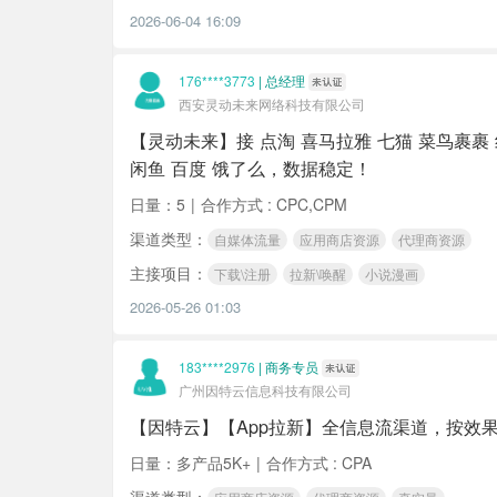
2026-06-04 16:09
176****3773
|
总经理
西安灵动未来网络科技有限公司
【灵动未来】接 点淘 喜马拉雅 七猫 菜鸟裹裹 红果短剧 河马短剧 淘宝闪购 京东金融 番茄小说 番茄畅听 支付宝视频
闲鱼 百度 饿了么，数据稳定！
日量：5
|
合作方式 : CPC,CPM
渠道类型：
自媒体流量
应用商店资源
代理商资源
主接项目：
下载\注册
拉新\唤醒
小说漫画
2026-05-26 01:03
183****2976
|
商务专员
广州因特云信息科技有限公司
【因特云】【App拉新】全信息流渠道，按效
日量：多产品5K+
|
合作方式 : CPA