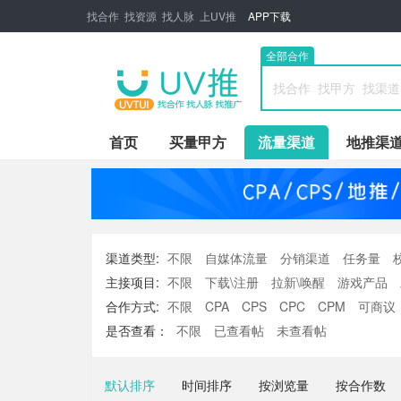
找合作 找资源 找人脉 上UV推
APP下载
全部合作
首页
买量甲方
流量渠道
地推渠
渠道类型:
不限
自媒体流量
分销渠道
任务量
主接项目:
不限
下载\注册
拉新\唤醒
游戏产品
手机卡项目
其他项目
合作方式:
不限
CPA
CPS
CPC
CPM
可商议
是否查看：
不限
已查看帖
未查看帖
默认排序
时间排序
按浏览量
按合作数