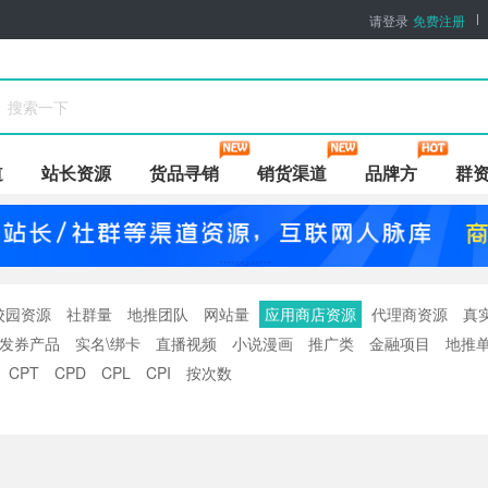
请登录
免费注册
道
站长资源
货品寻销
销货渠道
品牌方
群
校园资源
社群量
地推团队
网站量
应用商店资源
代理商资源
真
发券产品
实名\绑卡
直播视频
小说漫画
推广类
金融项目
地推
CPT
CPD
CPL
CPI
按次数