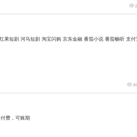
2
2
果付费，可账期