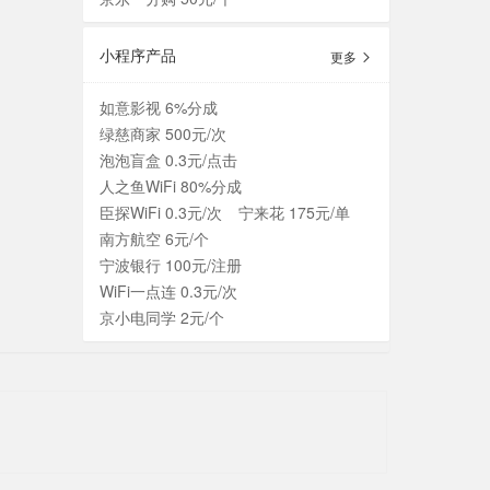
小程序产品
更多
如意影视 6%分成
绿慈商家 500元/次
泡泡盲盒 0.3元/点击
人之鱼WiFi 80%分成
臣探WiFi 0.3元/次
宁来花 175元/单
南方航空 6元/个
宁波银行 100元/注册
WiFi一点连 0.3元/次
京小电同学 2元/个