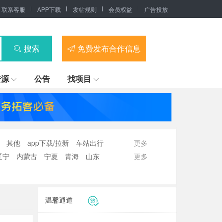
联系客服
APP下载
发帖规则
会员权益
广告投放
搜索
免费发布合作信息
资源
公告
找项目
其他
app下载/拉新
车站出行
更多
辽宁
内蒙古
宁夏
青海
山东
更多
温馨通道