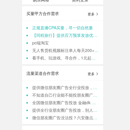
买量甲方合作需求
更多
正规直播CPA买量，寻一切自然量
【同程旅行】提供百万预算发放优惠券，寻cps流量渠道
pc端淘宝
无人售货机视频标注单人每天200+适合各种人群 结算:日结
看手机、玩游戏、寻合作，1元起提现，零门槛加入,轻轻松松日结,寻找合作小伙伴（CPA/CPL）
流量渠道合作需求
更多
提供微信朋友圈广告全行业投放，一站式运营，当头出图，包过审！
不知道自己行业能不能投朋友圈广告？来这里，六安微点全行业可投！包资质！
全国微信朋友圈广告投放 金融dk 上门spa k12教育 相亲 医院医美 国学等禁投行业包资质 过审 无需保证金
提供全行业朋友圈广告投放，别人不接的我们接！高效出图、专业运营！
微信朋友圈广告没法投？六安微点全行业可跑，任何行业，当天出图，包过审！