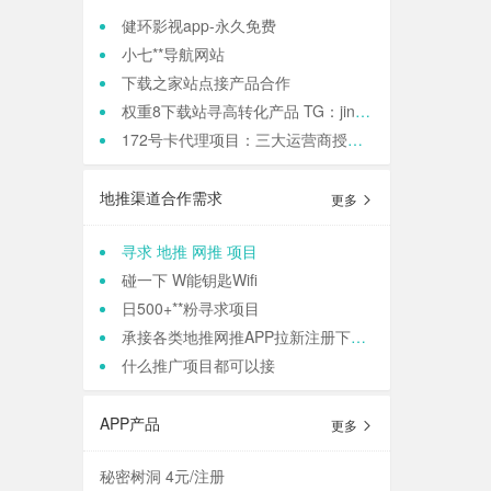
健环影视app-永久免费
小七**导航网站
下载之家站点接产品合作
权重8下载站寻高转化产品 TG：jinqiang83
172号卡代理项目：三大运营商授权，正规渠道高**
地推渠道合作需求
更多
寻求 地推 网推 项目
碰一下 W能钥匙Wifi
日500+**粉寻求项目
承接各类地推网推APP拉新注册下载 等等业务
什么推广项目都可以接
APP产品
更多
秘密树洞 4元/注册