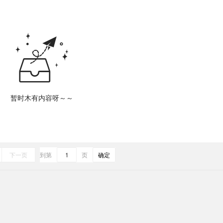
暂时木有内容呀～～
确定
下一页
到第
页