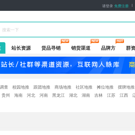
请登录
免费注册
道
站长资源
货品寻销
销货渠道
品牌方
群
调查
校园地推
跟团地推
商场地推
社区地推
摊位地推
摆牌地推
贵州
海南
河北
河南
黑龙江
湖北
湖南
吉林
江苏
江西
浙江
重庆
香港
澳门
台湾