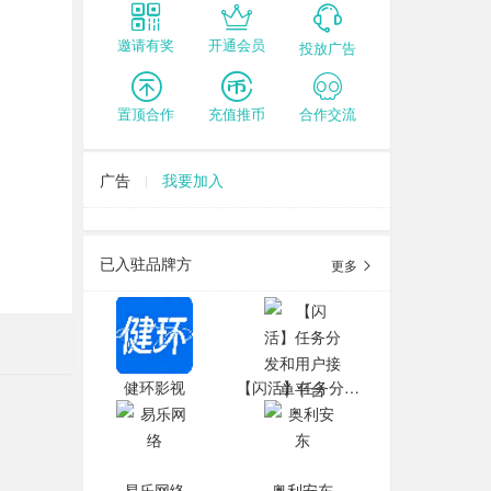
邀请有奖
开通会员
投放广告
置顶合作
充值推币
合作交流
广告
我要加入
已入驻品牌方
更多
健环影视
【闪活】任务分发和用户接单平台
易乐网络
奥利安东