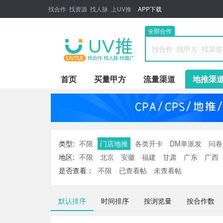
找合作 找资源 找人脉 上UV推
APP下载
全部合作
首页
买量甲方
流量渠道
地推渠
类型:
不限
门店地推
各类开卡
DM单派发
问卷
地区:
不限
北京
安徽
福建
甘肃
广东
广西
山西
陕西
上海
四川
天津
西藏
新疆
云南
是否查看：
不限
已查看帖
未查看帖
默认排序
时间排序
按浏览量
按合作数