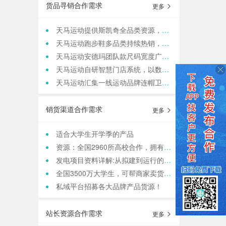
货品寻销合作需求
更多
天马运动提供斯凯奇全品类资源，寻求团购老板咨询合作
天马运动跑步鞋多品类持续热销，现货库存保障旺季补货
天马运动安德玛团队款尺码宽度广，满足团队统一着装采购需求
天马运动自研智慧门店系统，以数据驱动动销管理，帮实体商家轻量化运营
天马运动汇集一线运动品牌连帽卫衣，现货保障支持快速补货，寻求b端商家合作
销货渠道合作需求
更多
适合大学生开学季的产品
资源：全国2960所高校合作，拥有4000w大学生用户资源，8万+发底薪的校内学生团长，需求符合大学生日常消费的产品，可保RIO
发电项目资料详解:从拟建到运行的全方位俯瞰
全国3500万大学生，可帮商家卖货，保销售额，同时做品宣和私域搭建！
私域平台招募各大品牌产品货源！
站长资源合作需求
更多