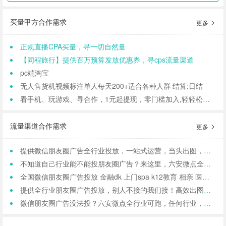
买量甲方合作需求
更多
正规直播CPA买量，寻一切自然量
【同程旅行】提供百万预算发放优惠券，寻cps流量渠道
pc端淘宝
无人售货机视频标注单人每天200+适合各种人群 结算:日结
看手机、玩游戏、寻合作，1元起提现，零门槛加入,轻轻松松日结,寻找合作小伙伴（CPA/CPL）
流量渠道合作需求
更多
提供微信朋友圈广告全行业投放，一站式运营，当头出图，包过审！
不知道自己行业能不能投朋友圈广告？来这里，六安微点全行业可投！包资质！
全国微信朋友圈广告投放 金融dk 上门spa k12教育 相亲 医院医美 国学等禁投行业包资质 过审 无需保证金
提供全行业朋友圈广告投放，别人不接的我们接！高效出图、专业运营！
微信朋友圈广告没法投？六安微点全行业可跑，任何行业，当天出图，包过审！