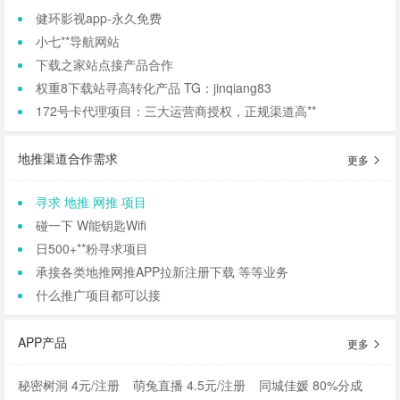
健环影视app-永久免费
小七**导航网站
下载之家站点接产品合作
权重8下载站寻高转化产品 TG：jinqiang83
172号卡代理项目：三大运营商授权，正规渠道高**
地推渠道合作需求
更多
寻求 地推 网推 项目
碰一下 W能钥匙Wifi
日500+**粉寻求项目
承接各类地推网推APP拉新注册下载 等等业务
什么推广项目都可以接
APP产品
更多
秘密树洞 4元/注册
萌兔直播 4.5元/注册
同城佳媛 80%分成