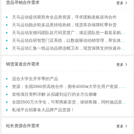
货品寻销合作需求
更多
天马运动提供斯凯奇全品类资源，寻求团购老板咨询合作
天马运动跑步鞋多品类持续热销，现货库存保障旺季补货
天马运动安德玛团队款尺码宽度广，满足团队统一着装采购需求
天马运动自研智慧门店系统，以数据驱动动销管理，帮实体商家轻量化运营
天马运动汇集一线运动品牌连帽卫衣，现货保障支持快速补货，寻求b端商家合作
销货渠道合作需求
更多
适合大学生开学季的产品
资源：全国2960所高校合作，拥有4000w大学生用户资源，8万+发底薪的校内学生团长，需求符合大学生日常消费的产品，可保RIO
发电项目资料详解:从拟建到运行的全方位俯瞰
全国3500万大学生，可帮商家卖货，保销售额，同时做品宣和私域搭建！
私域平台招募各大品牌产品货源！
站长资源合作需求
更多