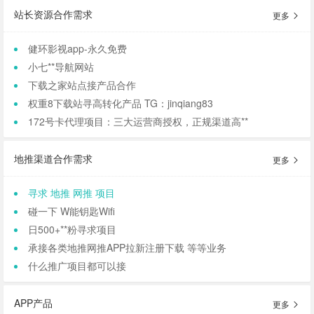
站长资源合作需求
更多
健环影视app-永久免费
小七**导航网站
下载之家站点接产品合作
权重8下载站寻高转化产品 TG：jinqiang83
172号卡代理项目：三大运营商授权，正规渠道高**
地推渠道合作需求
更多
寻求 地推 网推 项目
碰一下 W能钥匙Wifi
日500+**粉寻求项目
承接各类地推网推APP拉新注册下载 等等业务
什么推广项目都可以接
APP产品
更多