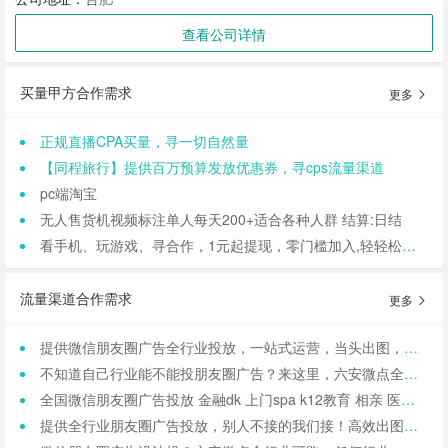
查看公司详情
买量甲方合作需求
更多
正规直播CPA买量，寻一切自然量
【同程旅行】提供百万预算发放优惠券，寻cps流量渠道
pc端淘宝
无人售货机视频标注单人每天200+适合各种人群 结算:日结
看手机、玩游戏、寻合作，1元起提现，零门槛加入,轻轻松松日结,寻找合作小伙伴（CPA/CPL）
流量渠道合作需求
更多
提供微信朋友圈广告全行业投放，一站式运营，当头出图，包过审！
不知道自己行业能不能投朋友圈广告？来这里，六安微点全行业可投！包资质！
全国微信朋友圈广告投放 金融dk 上门spa k12教育 相亲 医院医美 国学等禁投行业包资质 过审 无需保证金
提供全行业朋友圈广告投放，别人不接的我们接！高效出图、专业运营！