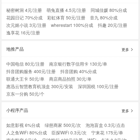
秘密树洞 4元/注册
萌兔直播 4.5元/注册
同城佳媛 80%分成
花园日记 70%分成
彩虹体育 50元/注册
音九 80%分成
次元姬小说 3元/注册
wherestart 100%分成
抖趣 20元/注册
逸享花 16元/注册
地推产品
更多
中国电信 80元/注册
南京银行数字信用卡 130元/单
抖音团购服务 400元/注册
抖音团购 40%分成
联通大王卡 50元/单
商店商品拍照 30元/单
惠迅云智慧教育机顶盒 300元/安装
深圳国税 100元/注册
京东一分购 50元/个
小程序产品
更多
如意影视 6%分成
绿慈商家 500元/次
泡泡盲盒 0.3元/点击
人之鱼WiFi 80%分成
臣探WiFi 0.3元/次
宁来花 175元/单
南方航空 6元/个
宁波银行 100元/注册
WiFi一点连 0.3元/次