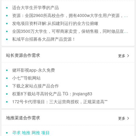
适合大学生开学季的产品
资源：全国2960所高校合作，拥有4000w大学生用户资源，8万+发底薪的校内学生团长，需求符合大学生日常消费的产品，可保RIO
发电项目资料详解:从拟建到运行的全方位俯瞰
全国3500万大学生，可帮商家卖货，保销售额，同时做品宣和私域搭建！
私域平台招募各大品牌产品货源！
站长资源合作需求
更多
健环影视app-永久免费
小七**导航网站
下载之家站点接产品合作
权重8下载站寻高转化产品 TG：jinqiang83
172号卡代理项目：三大运营商授权，正规渠道高**
地推渠道合作需求
更多
寻求 地推 网推 项目