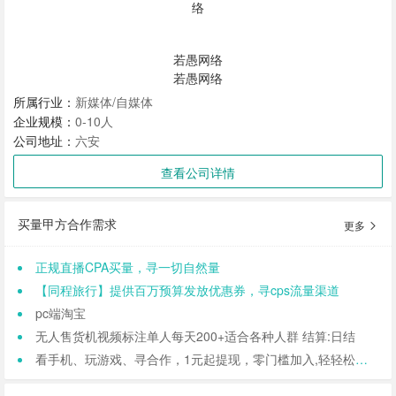
若愚网络
若愚网络
所属行业：
新媒体/自媒体
企业规模：
0-10人
公司地址：
六安
查看公司详情
买量甲方合作需求
更多
正规直播CPA买量，寻一切自然量
【同程旅行】提供百万预算发放优惠券，寻cps流量渠道
pc端淘宝
无人售货机视频标注单人每天200+适合各种人群 结算:日结
看手机、玩游戏、寻合作，1元起提现，零门槛加入,轻轻松松日结,寻找合作小伙伴（CPA/CPL）