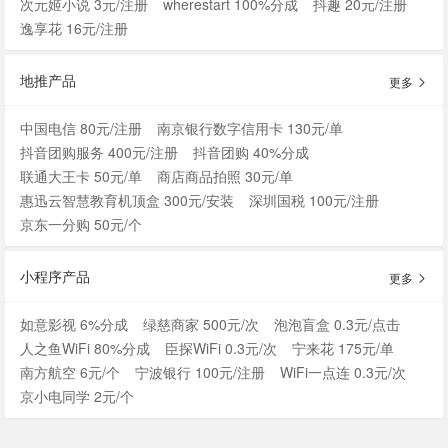
次元姬小说 3元/注册
wherestart 100%分成
抖趣 20元/注册
逸享花 16元/注册
地推产品
更多
中国电信 80元/注册
南京银行数字信用卡 130元/单
抖音团购服务 400元/注册
抖音团购 40%分成
联通大王卡 50元/单
商店商品拍照 30元/单
惠迅云智慧教育机顶盒 300元/安装
深圳国税 100元/注册
京东一分购 50元/个
小程序产品
更多
如意影视 6%分成
绿慈商家 500元/次
泡泡盲盒 0.3元/点击
人之鱼WiFi 80%分成
臣探WiFi 0.3元/次
宁来花 175元/单
南方航空 6元/个
宁波银行 100元/注册
WiFi一点连 0.3元/次
京小电同学 2元/个