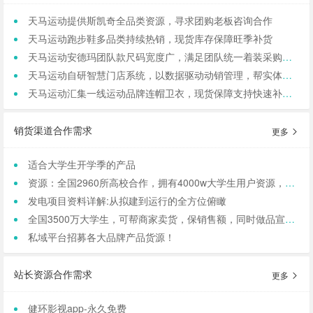
天马运动提供斯凯奇全品类资源，寻求团购老板咨询合作
天马运动跑步鞋多品类持续热销，现货库存保障旺季补货
天马运动安德玛团队款尺码宽度广，满足团队统一着装采购需求
天马运动自研智慧门店系统，以数据驱动动销管理，帮实体商家轻量化运营
天马运动汇集一线运动品牌连帽卫衣，现货保障支持快速补货，寻求b端商家合作
销货渠道合作需求
更多
适合大学生开学季的产品
资源：全国2960所高校合作，拥有4000w大学生用户资源，8万+发底薪的校内学生团长，需求符合大学生日常消费的产品，可保RIO
发电项目资料详解:从拟建到运行的全方位俯瞰
全国3500万大学生，可帮商家卖货，保销售额，同时做品宣和私域搭建！
私域平台招募各大品牌产品货源！
站长资源合作需求
更多
健环影视app-永久免费