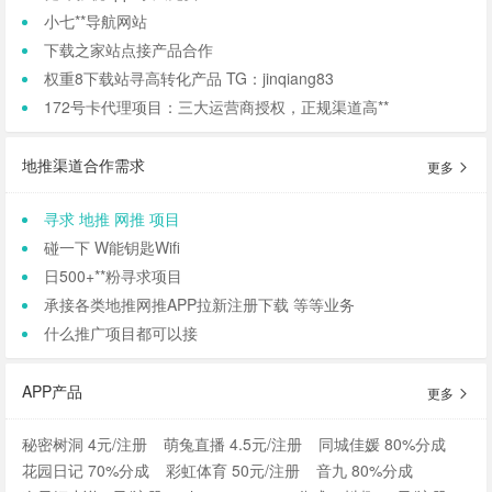
小七**导航网站
下载之家站点接产品合作
权重8下载站寻高转化产品 TG：jinqiang83
172号卡代理项目：三大运营商授权，正规渠道高**
地推渠道合作需求
更多
寻求 地推 网推 项目
碰一下 W能钥匙Wifi
日500+**粉寻求项目
承接各类地推网推APP拉新注册下载 等等业务
什么推广项目都可以接
APP产品
更多
秘密树洞 4元/注册
萌兔直播 4.5元/注册
同城佳媛 80%分成
花园日记 70%分成
彩虹体育 50元/注册
音九 80%分成