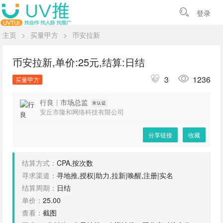
登录
主页
>
买量甲方
>
币安拉新
币安拉新,单价:25元,结算:日结
3
1236
买量甲方
行良
|
市场总监
安丘市隆和网络科技有限公司
分享链接
收藏
结算方式：
CPA,按次数
寻求渠道：
寻地推,授权|助力,拉新|唤醒,注册|实名
结算周期：
日结
单价：
25.00
查看：
截图