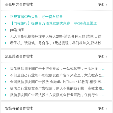
买量甲方合作需求
更多
正规直播CPA买量，寻一切自然量
【同程旅行】提供百万预算发放优惠券，寻cps流量渠道
pc端淘宝
无人售货机视频标注单人每天200+适合各种人群 结算:日结
看手机、玩游戏、寻合作，1元起提现，零门槛加入,轻轻松松日结,寻找合作小伙伴（CPA/CPL）
流量渠道合作需求
更多
提供微信朋友圈广告全行业投放，一站式运营，当头出图，包过审！
不知道自己行业能不能投朋友圈广告？来这里，六安微点全行业可投！包资质！
全国微信朋友圈广告投放 金融dk 上门spa k12教育 相亲 医院医美 国学等禁投行业包资质 过审 无需保证金
提供全行业朋友圈广告投放，别人不接的我们接！高效出图、专业运营！
微信朋友圈广告没法投？六安微点全行业可跑，任何行业，当天出图，包过审！
货品寻销合作需求
更多