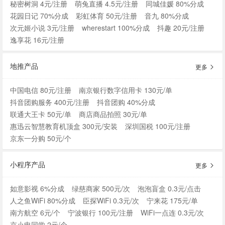
秘密树洞 4元/注册
萌兔直播 4.5元/注册
同城佳媛 80%分成
花园日记 70%分成
彩虹体育 50元/注册
音九 80%分成
次元姬小说 3元/注册
wherestart 100%分成
抖趣 20元/注册
逸享花 16元/注册
地推产品
更多
中国电信 80元/注册
南京银行数字信用卡 130元/单
抖音团购服务 400元/注册
抖音团购 40%分成
联通大王卡 50元/单
商店商品拍照 30元/单
惠迅云智慧教育机顶盒 300元/安装
深圳国税 100元/注册
京东一分购 50元/个
小程序产品
更多
如意影视 6%分成
绿慈商家 500元/次
泡泡盲盒 0.3元/点击
人之鱼WiFi 80%分成
臣探WiFi 0.3元/次
宁来花 175元/单
南方航空 6元/个
宁波银行 100元/注册
WiFi一点连 0.3元/次
京小电同学 2元/个