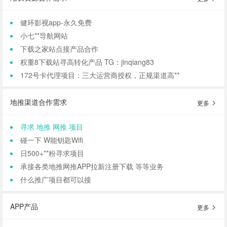
健环影视app-永久免费
小七**导航网站
下载之家站点接产品合作
权重8下载站寻高转化产品 TG：jinqiang83
172号卡代理项目：三大运营商授权，正规渠道高**
地推渠道合作需求
更多
寻求 地推 网推 项目
碰一下 W能钥匙Wifi
日500+**粉寻求项目
承接各类地推网推APP拉新注册下载 等等业务
什么推广项目都可以接
APP产品
更多