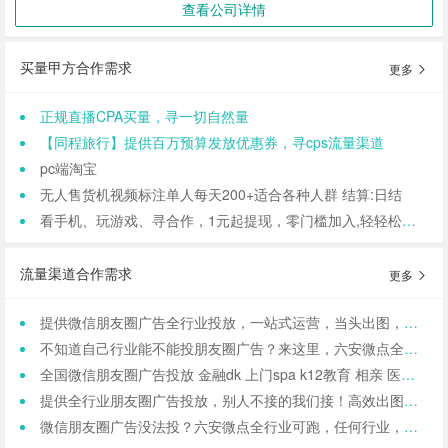
查看公司详情
买量甲方合作需求
更多
正规直播CPA买量，寻一切自然量
【同程旅行】提供百万预算发放优惠券，寻cps流量渠道
pc端淘宝
无人售货机视频标注单人每天200+适合各种人群 结算:日结
看手机、玩游戏、寻合作，1元起提现，零门槛加入,轻轻松松日结,寻找合作小伙伴（CPA/CPL）
流量渠道合作需求
更多
提供微信朋友圈广告全行业投放，一站式运营，当头出图，包过审！
不知道自己行业能不能投朋友圈广告？来这里，六安微点全行业可投！包资质！
全国微信朋友圈广告投放 金融dk 上门spa k12教育 相亲 医院医美 国学等禁投行业包资质 过审 无需保证金
提供全行业朋友圈广告投放，别人不接的我们接！高效出图、专业运营！
微信朋友圈广告没法投？六安微点全行业可跑，任何行业，当天出图，包过审！