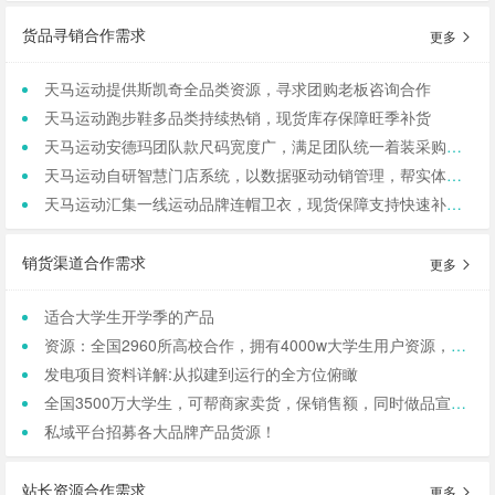
货品寻销合作需求
更多
天马运动提供斯凯奇全品类资源，寻求团购老板咨询合作
天马运动跑步鞋多品类持续热销，现货库存保障旺季补货
天马运动安德玛团队款尺码宽度广，满足团队统一着装采购需求
天马运动自研智慧门店系统，以数据驱动动销管理，帮实体商家轻量化运营
天马运动汇集一线运动品牌连帽卫衣，现货保障支持快速补货，寻求b端商家合作
销货渠道合作需求
更多
适合大学生开学季的产品
资源：全国2960所高校合作，拥有4000w大学生用户资源，8万+发底薪的校内学生团长，需求符合大学生日常消费的产品，可保RIO
发电项目资料详解:从拟建到运行的全方位俯瞰
全国3500万大学生，可帮商家卖货，保销售额，同时做品宣和私域搭建！
私域平台招募各大品牌产品货源！
站长资源合作需求
更多