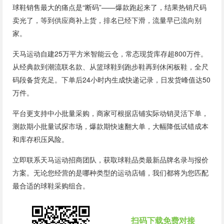
球鞋销售最大的痛点是“断码”——爆款跑起来了，结果热销尺码
卖光了，等到供应商补上货，排名已经下滑，流量早已流向别
家。
天马运动自建25万平方米智能云仓，常态现货库存超800万件。
从经典款到潮流联名款、从篮球鞋到跑步鞋再到休闲板鞋，全尺
码段备货充足。下单后24小时内生成快递记录，日发货峰值达50
万件。
平台更支持中小批量采购，商家可根据店铺实际动销灵活下单，
测款期小批量试探市场，爆款期快速翻大单，大幅降低试错成本
和库存积压风险。
立即联系天马运动招商团队，获取球鞋品类最新品牌名录与报价
方案。无论您经营的是哪种类型的运动店铺，我们都将为您匹配
最合适的球鞋采购组合。
扫码下载免费对接