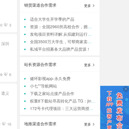
销货渠道合作需求
更多
适合大学生开学季的产品
40
3
资源：全国2960所高校合作，拥有4000w大学生用户资源，8万+发底薪的校内学生团长，需求符合大学生日常消费的产品，可保RIO
发电项目资料详解:从拟建到运行的全方位俯瞰
全国3500万大学生，可帮商家卖货，保销售额，同时做品宣和私域搭建！
深圳
私域平台招募各大品牌产品货源！
站长资源合作需求
更多
09
6
健环影视app-永久免费
小七**导航网站
遵义
下载之家站点接产品合作
权重8下载站寻高转化产品 TG：jinqiang83
172号卡代理项目：三大运营商授权，正规渠道高**
地推渠道合作需求
9
16
更多