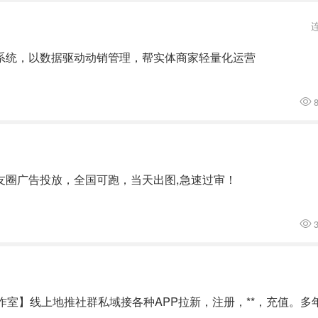
系统，以数据驱动动销管理，帮实体商家轻量化运营
友圈广告投放，全国可跑，当天出图,急速过审！
作室】线上地推社群私域接各种APP拉新，注册，**，充值。多