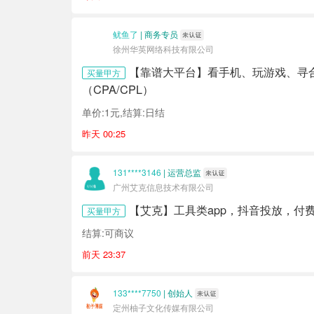
鱿鱼了
|
商务专员
徐州华英网络科技有限公司
【靠谱大平台】看手机、玩游戏、寻合
买量甲方
（CPA/CPL）
单价:1元,结算:日结
昨天 00:25
131****3146
|
运营总监
广州艾克信息技术有限公司
【艾克】工具类app，抖音投放，付
买量甲方
结算:可商议
前天 23:37
133****7750
|
创始人
定州柚子文化传媒有限公司