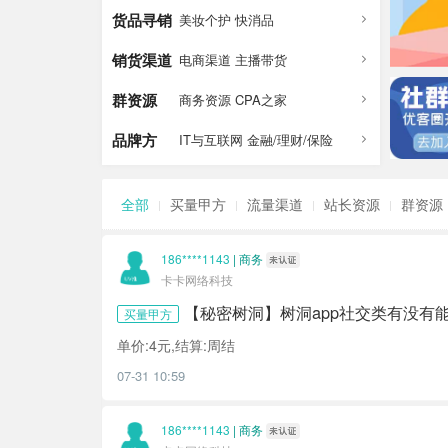
货品寻销
美妆个护
快消品
销货渠道
电商渠道
主播带货
群资源
商务资源
CPA之家
品牌方
IT与互联网
金融/理财/保险
全部
买量甲方
流量渠道
站长资源
群资源
186****1143
|
商务
卡卡网络科技
【秘密树洞】树洞app社交类有没有
买量甲方
单价:4元,结算:周结
07-31 10:59
186****1143
|
商务