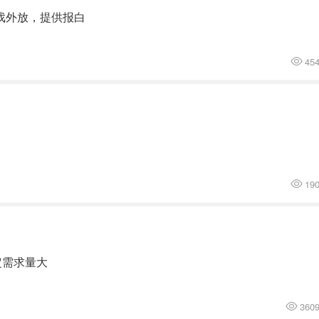
戏外放，提供报白
45
19
定需求量大
360