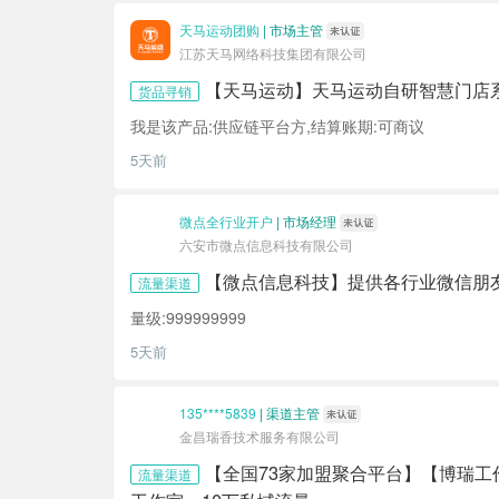
天马运动团购
|
市场主管
江苏天马网络科技集团有限公司
【天马运动】天马运动自研智慧门店
货品寻销
我是该产品:供应链平台方,结算账期:可商议
5天前
微点全行业开户
|
市场经理
六安市微点信息科技有限公司
【微点信息科技】提供各行业微信朋
流量渠道
量级:999999999
5天前
135****5839
|
渠道主管
金昌瑞香技术服务有限公司
【全国73家加盟聚合平台】【博瑞工
流量渠道