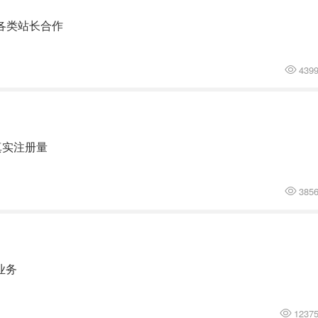
各类站长合作
439
真实注册量
385
业务
1237