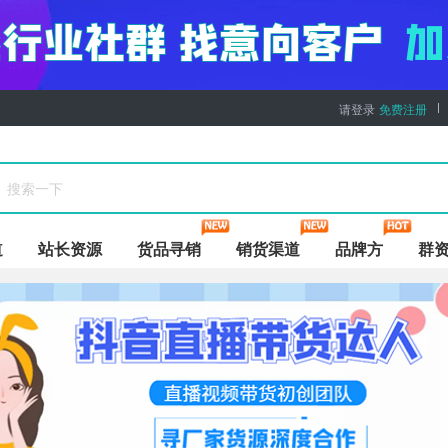
请登录
免费注册
道
站长资源
货品寻销
销货渠道
品牌方
群