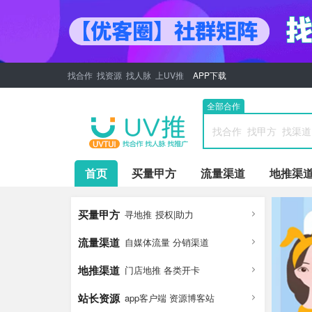
找合作 找资源 找人脉 上UV推
APP下载
全部合作
首页
买量甲方
流量渠道
地推渠
买量甲方
寻地推
授权|助力
流量渠道
自媒体流量
分销渠道
地推渠道
门店地推
各类开卡
站长资源
app客户端
资源博客站