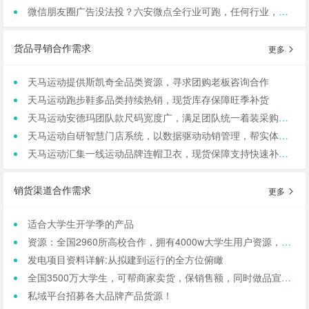
微信朋友圈广告没法投？六安微点全行业可跑，任何行业，当天出图，包过审！
货品寻销合作需求
更多
天马运动提供斯凯奇全品类资源，寻求团购老板咨询合作
天马运动跑步鞋多品类持续热销，现货库存保障旺季补货
天马运动安德玛团队款尺码宽度广，满足团队统一着装采购需求
天马运动自研智慧门店系统，以数据驱动动销管理，帮实体商家轻量化运营
天马运动汇集一线运动品牌连帽卫衣，现货保障支持快速补货，寻求b端商家合作
销货渠道合作需求
更多
适合大学生开学季的产品
资源：全国2960所高校合作，拥有4000w大学生用户资源，8万+发底薪的校内学生团长，需求符合大学生日常消费的产品，可保RIO
发电项目资料详解:从拟建到运行的全方位俯瞰
全国3500万大学生，可帮商家卖货，保销售额，同时做品宣和私域搭建！
私域平台招募各大品牌产品货源！