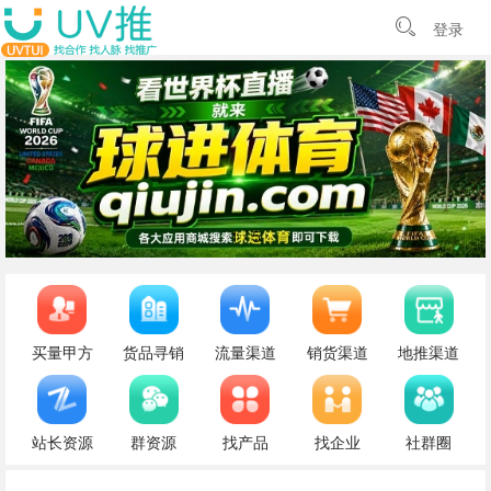
登录
1
/
5
买量甲方
货品寻销
流量渠道
销货渠道
地推渠道
站长资源
群资源
找产品
找企业
社群圈