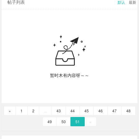
帖子列表
默认
最新
暂时木有内容呀～～
«
1
2
...
43
44
45
46
47
48
49
50
51
»