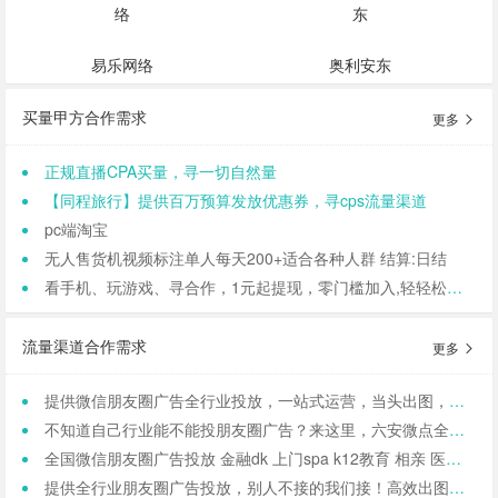
易乐网络
奥利安东
买量甲方合作需求
更多
正规直播CPA买量，寻一切自然量
【同程旅行】提供百万预算发放优惠券，寻cps流量渠道
pc端淘宝
无人售货机视频标注单人每天200+适合各种人群 结算:日结
看手机、玩游戏、寻合作，1元起提现，零门槛加入,轻轻松松日结,寻找合作小伙伴（CPA/CPL）
流量渠道合作需求
更多
提供微信朋友圈广告全行业投放，一站式运营，当头出图，包过审！
不知道自己行业能不能投朋友圈广告？来这里，六安微点全行业可投！包资质！
全国微信朋友圈广告投放 金融dk 上门spa k12教育 相亲 医院医美 国学等禁投行业包资质 过审 无需保证金
提供全行业朋友圈广告投放，别人不接的我们接！高效出图、专业运营！