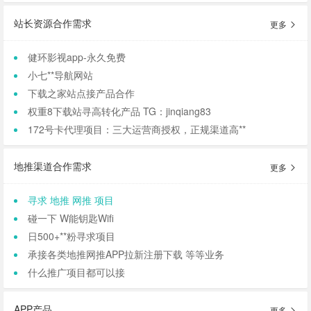
站长资源合作需求
更多
健环影视app-永久免费
小七**导航网站
下载之家站点接产品合作
权重8下载站寻高转化产品 TG：jinqiang83
172号卡代理项目：三大运营商授权，正规渠道高**
地推渠道合作需求
更多
寻求 地推 网推 项目
碰一下 W能钥匙Wifi
日500+**粉寻求项目
承接各类地推网推APP拉新注册下载 等等业务
什么推广项目都可以接
APP产品
更多